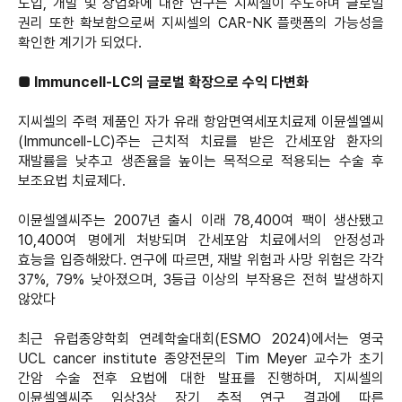
도입, 개발 및 상업화에 대한 연구는 지씨셀이 주도하며 글로벌
권리 또한 확보함으로써 지씨셀의 CAR-NK 플랫폼의 가능성을
확인한 계기가 되었다.
■ Immuncell-LC
의 글로벌 확장으로 수익 다변화
지씨셀의 주력 제품인 자가 유래 항암면역세포치료제 이뮨셀엘씨
(Immuncell-LC)주는 근치적 치료를 받은 간세포암 환자의
재발률을 낮추고 생존율을 높이는 목적으로 적용되는 수술 후
보조요법 치료제다.
이뮨셀엘씨주는 2007년 출시 이래 78,400여 팩이 생산됐고
10,400여 명에게 처방되며 간세포암 치료에서의 안정성과
효능을 입증해왔다. 연구에 따르면, 재발 위험과 사망 위험은 각각
37%, 79% 낮아졌으며, 3등급 이상의 부작용은 전혀 발생하지
않았다
최근 유럽종양학회 연례학술대회(ESMO 2024)에서는 영국
UCL cancer institute 종양전문의 Tim Meyer 교수가 초기
간암 수술 전후 요법에 대한 발표를 진행하며, 지씨셀의
이뮨셀엘씨주 임상3상 장기 추적 연구 결과에 따른