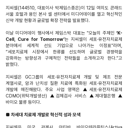
지씨셀(144510, 대표이사 박제임스종은)이 12일 여의도 콘래드
서울 호텔과 용인 본사 셀 센터에서 미디어데이를 열고 혁신적인
신약 개발 현황과 글로벌 확장 전략을 발표했다.
이날 미디어데이 행사에서 제임스박 대표는 "오늘의 주제인
‘K-
Cell, Cure for Tomorrow’
는 지씨셀이 세포·유전자치료제
분야에서 세계적 선도 기업으로 나아가는 이정표"라며,
“세포치료제 시장에서 한류를 선도하며 글로벌 경쟁력을
강화하는 방향성과 구체적인 전략들을 소개하고자 한다.”고
밝혔다.
지씨셀은 GC그룹의 세포·유전자치료제 개발 및 제조 전문
계열사로, 암과 난치성 질환 치료에 특화된 세포·유전자치료제
개발에 매진해왔다. 주요 사업 영역은 ▲세포·유전자치료제
CDMO(위탁개발생산) ▲검체검사 서비스 ▲제대혈은행 ▲
바이오 물류 등이다.
■
차세대 치료제 개발로 혁신적 성과 모색
지씨셀은 미국 관계사 아티바 바이오테라퓨틱스(Artiva