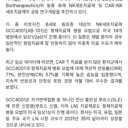
Biotherapeutics)와 동종 유래 NK세포치료제 및 CAR-NK
세포치료제의 공동 연구개발을 추진하고 있다.
이 중 비호지킨 B세포 림프종 대상의 NK세포치료제
GCC4001(AB-101)은 항체치료제 병용 요법으로 미국 14개
병원에서 임상1/2a상이 진행 중이다. 이 질환은 재발 환자의 경우
일반적인 항암치료에 잘 반응하지 않아 미충족 의료 수요가 매우
높다.
최근 임상 데이터에 따르면, CAR-T 치료를 받지 않은 환자군에서
GCC4001과 항체치료제 병용 요법에 대해 객관적 반응률(ORR)
71%, 완전관해(CR) 57%를 기록해 높은 효능을 입증했으며,
지속적 반응성과 안정성 또한 경쟁 약물 대비 우수한 결과를
보였다.
GCC4001은 자가면역질환 중 하나인 전신 홍반성 루프스(SLE)
에 의한 신장염(루프스 신염, 이하 LN) 치료제로도 항체치료제
병용 요법의 미국 임상1상이 진행 중이다. 회사는 미국, 유럽, 일본
등 주요 국가 LN 시장 규모가 2031년 35억 달러까지 성장할
것으로 내다보고 있다.