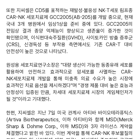
또한 지씨셀은 CD5를 표적하는 재발성∙불응성 NK∙T세포 림프종
CAR-NK 세포치료제 GCC2005(AB-205)를 개발 중으로, 현재
국내 3개 병원에서 임상1상을 준비 중에 있다. GCC2005의
전임상 결과 종양 억제능이 향상되고 생존율이 증가한 것이
확인됐으며, 이식편대숙주질환(GVHD), 사이토카인 방출 증후군
(CRS), 신경독성 등 부작용 측면에서도 기존 CAR-T 대비
안전성이 높은 것으로 나타났다.
원성용 세포치료연구소장은 "대량 생산이 가능한 동종유래 세포를
활용하여 안전하고 효과적으로 암세포를 사멸하는 CAR-
NK세포치료제 개발을 통해 미충족 의료 수요가 높은 시장에
효과적인 치료 옵션을 제시하겠다"며 "경쟁 제품 대비 높은 효능과
안정성이 입증된 만큼, 차세대 세포치료제 시장의 게임체인저가
될 것"이라고 기대했다.
한편, 지씨셀은 지난 7일 미국 관계사 아티바 바이오테라퓨틱스
(Artiva Biotherapeutics, 이하 아티바)와 함께 MSD(Merck
Sharp & Dohme Corp., 이하 MSD)와 3자 라이선스 계약을
체결했다고 밝힌 바 있다. 이번 계약을 통해 CAR-NK 후보물질의