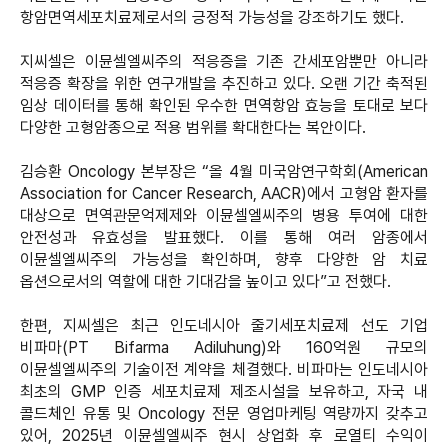
항암면역세포치료제로서의 긍정적 가능성을 강조하기도 했다.
지씨셀은 이뮨셀엘씨주의 적응증을 기존 간세포암뿐만 아니라
적응증 확장을 위한 연구개발을 추진하고 있다. 오랜 기간 축적된
임상 데이터를 통해 확인된 우수한 면역항암 효능을 토대로 보다
다양한 고형암종으로 적용 범위를 확대한다는 복안이다.
김승환 Oncology 본부장은 “올 4월 미국암연구학회(American
Association for Cancer Research, AACR)에서 고형암 환자를
대상으로 면역관문억제제와 이뮨셀엘씨주의 병용 투여에 대한
안전성과 유효성을 발표했다. 이를 통해 여러 암종에서
이뮨셀엘씨주의 가능성을 확인하며, 향후 다양한 암 치료
옵션으로서의 역할에 대한 기대감을 높이고 있다”고 전했다.
한편, 지씨셀은 최근 인도네시아 줄기세포치료제 선도 기업
비파마(PT Bifarma Adiluhung)와 160억원 규모의
이뮨셀엘씨주의 기술이전 계약을 체결했다. 비파마는 인도네시아
최초의 GMP 인증 세포치료제 제조시설을 보유하고, 자국 내
콜드체인 유통 및 Oncology 전문 영업마케팅 역량까지 갖추고
있어, 2025년 이뮨셀엘씨주 현시 상업화 후 로열티 수익이